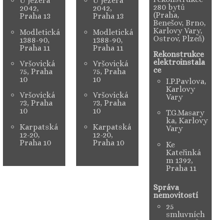
U jezera
U jezera
280 bytů
2042,
2042,
(Praha,
Praha 13
Praha 13
Benešov, Brno,
Karlovy Vary,
Modletická
Modletická
Ostrov, Plzeň)
1388-90,
1388-90,
Praha 11
Praha 11
Rekonstrukce
elektroinstala
Vršovická
Vršovická
ce
75, Praha
75, Praha
10
10
I.P.Pavlova,
Karlovy
Vršovická
Vršovická
Vary
73, Praha
73, Praha
10
10
T.G.Masary
ka, Karlovy
Karpatská
Karpatská
Vary
12-20,
12-20,
Praha 10
Praha 10
Ke
Kateřinká
m 1392,
Praha 11
Správa
nemovitostí
25
smluvních