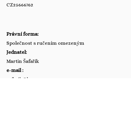
CZ25666762
Právní forma:
Společnost s ručením omezeným
Jednatel:
Martin Šafařík
e-mail :
safarik@bssgroup.cz
Spisová značka:
C 59494 vedená u rejstříkového soudu v Praze