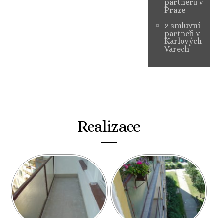
partnerů v
Praze
2 smluvní
partneři v
Karlových
Varech
Realizace