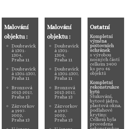
Rekapitulace zakázek
lování
Malování
Ostatní
Ko
jektu :
objektu :
op
Kompletní
výměna
lod
poštovních
Doubravick
Doubravick
schránek
á 1301-
á 1301-
ob
s výrobou
1304,
1304,
nosných částí
Praha 11
Praha 11
celkem 2400
plá
ks pro 46
Doubravick
Doubravick
objektů
á 1305-1307,
á 1305-1307,
Praha 11
Praha 11
Kompletní
rekonstrukce
Bronzová
Bronzová
bytů
2013-2017,
2013-2017,
Štukování,
Praha 13
Praha 13
bytové jádro,
plastová okna,
Zázvorkov
Zázvorkov
podlahové
a 1997-
a 1997-
krytiny.
2002,
2002,
Celkem byla
Praha 13
Praha 13
provedena
rekonstrukce