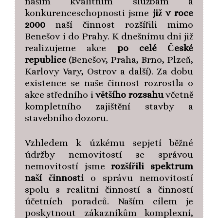
naším kvalitním službám a
konkurenceschopnosti jsme
již v roce
2000
naší činnost rozšířili mimo
Benešov i do Prahy. K dnešnímu dni již
realizujeme akce
po celé České
republice
(Benešov, Praha, Brno, Plzeň,
Karlovy Vary, Ostrov a další). Za dobu
existence se naše činnost rozrostla o
akce středního i
většího rozsahu
včetně
kompletního zajištění stavby a
stavebního dozoru.
Vzhledem k úzkému sepjetí běžné
údržby nemovitostí se správou
nemovitostí jsme
rozšířili spektrum
naší činnosti
o správu nemovitostí
spolu s realitní činností a činností
účetních poradců. Naším cílem je
poskytnout zákazníkům komplexní,